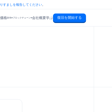
りすましを報告してください
。
復旧を開始する
価格
会社概要
学ぶ
財布▾
ブロックチェーン▾