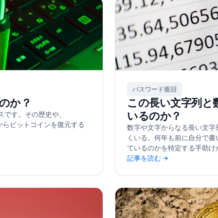
パスワード復旧
ったのか？
この長い文字列と
いるのか？
ービスです。その歴史や、
ップからビットコインを復元する
数字や文字からなる長い文字
くいる。何年も前に自分で書
ているのかを特定する手助け
記事を読む →